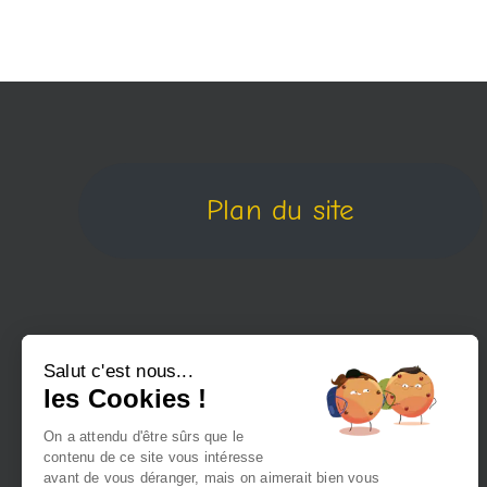
Plan du site
Salut c'est nous...
les Cookies !
On a attendu d'être sûrs que le
contenu de ce site vous intéresse
avant de vous déranger, mais on aimerait bien vous